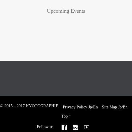
Upcoming Events
© 2015 - 2017 KYOTOGRAPHIE
Privacy Policy
Jp
/
En
Site Map
Jp
/
En
Top
↑



Follow us: