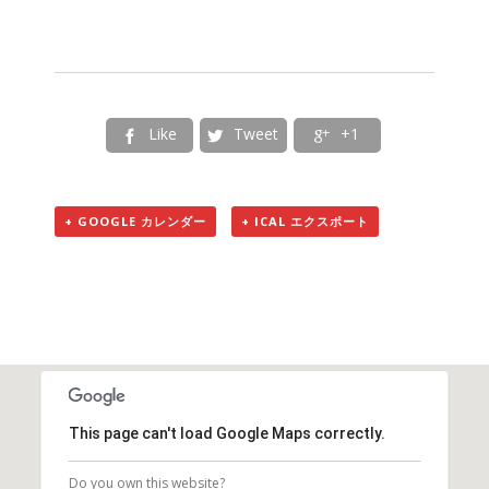
Like
Tweet
+1



+ GOOGLE カレンダー
+ ICAL エクスポート
This page can't load Google Maps correctly.
Do you own this website?