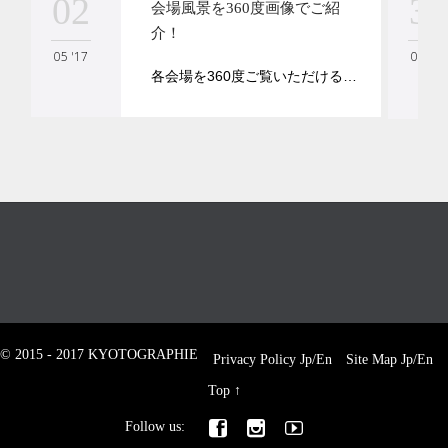
02
30
会場風景を360度画像でご紹
介！
05 '17
04 '17
各会場を360度ご覧いただける…
© 2015 - 2017 KYOTOGRAPHIE
Privacy Policy
Jp
/
En
Site Map
Jp
/
En
Top
↑



Follow us: