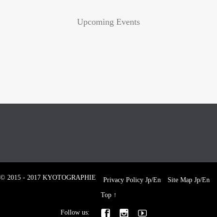
Upcoming Events
© 2015 - 2017 KYOTOGRAPHIE
Privacy Policy
Jp
/
En
Site Map
Jp
/
En
Top
↑



Follow us: