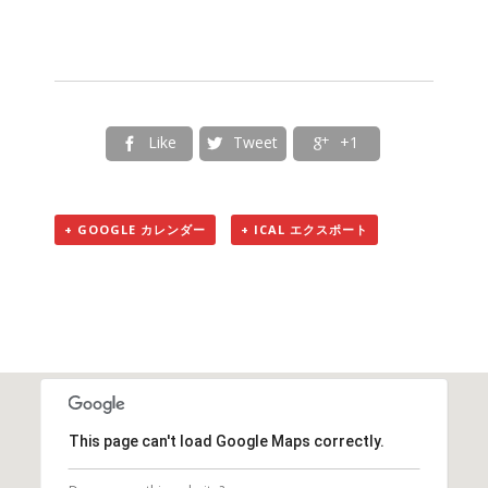
Like
Tweet
+1



+ GOOGLE カレンダー
+ ICAL エクスポート
This page can't load Google Maps correctly.