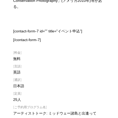
Conservation Photography」(アメリカ2010年)等があ
る。
[contact-form-7 id=”” title=”イベント申込”]
[/contact-form-7]
[料金]
無料
[言語]
英語
[通訳]
日本語
[定員]
25人
[ご予約用プログラム名]
アーティストトーク: ミッドウェー諸島と出逢って