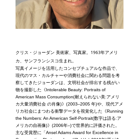
クリス・ジョーダン 美術家、写真家。1963年アメリ
カ、サンフランシスコ生まれ。
写真イメージを活用したコンセプチュアルな作品で、
現代のマス・カルチャーや消費社会に関わる問題を考
察してきたジョーダンは、文明社会が排出する残がい
物を撮影した《Intolerable Beauty: Portraits of
American Mass Consumption(耐えられない美:アメリ
カ大量消費社会 の肖像)》(2003–2005 年)や、現代アメ
リカ社会にまつわる衝撃データを視覚化した《Running
the Numbers: An American Self-Portrait(数字は語る:ア
メリカの自画像)》(2006年–)で世界的に評価された。
主な受賞歴に「Ansel Adams Award for Excellence in