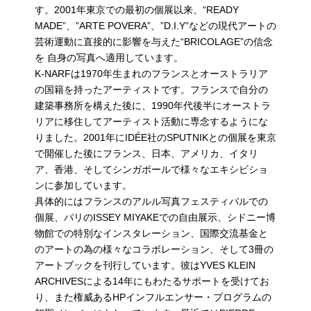
す。2001年東京での最初の個展以来、“READY
MADE”、”ARTE POVERA”、”D.I.Y”などの現代アートの
芸術運動に直接的に影響を与えた“BRICOLAGE”の信念
を 自身の写真へ適用しています。
K-NARFは1970年生まれのフランスとオーストラリア
の国籍を持ったアーティストです。フランスで自分の
建築事務所を構えた後に、1990年代後半にオーストラ
リアに移住してアーティスト活動に専念するようにな
りました。2001年にIDÉE社のSPUTNIKとの個展を東京
で開催した後にフランス、日本、アメリカ、イタリ
ア、香港、そしてシンガポールで様々なエキシビショ
ンに参加しています。
具体的にはフランスのアルル写真フェスティバルでの
個展、パリのISSEY MIYAKEでの自由展示、シドニー博
物館での特別なインスタレーション、国際交流基金と
のアートの為の様々なコラボレーション、そして3冊の
アートブックを刊行しています。彼はYVES KLEIN
ARCHIVESによる14年にもわたるサポートを受けてお
り、また権威あるHPインフルエンサー・プログラムの