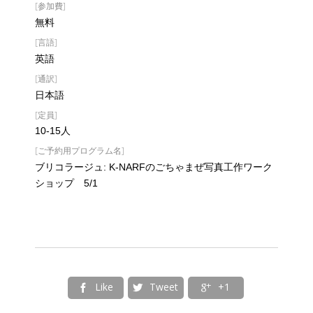
[参加費]
無料
[言語]
英語
[通訳]
日本語
[定員]
10-15人
[ご予約用プログラム名]
ブリコラージュ: K-NARFのごちゃまぜ写真工作ワーク
ショップ 5/1
Like
Tweet
+1


