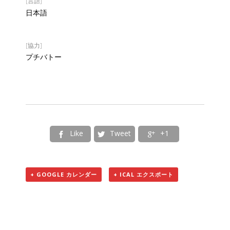
[言語]
日本語
[協力]
プチバトー
Like
Tweet
+1



+ GOOGLE カレンダー
+ ICAL エクスポート