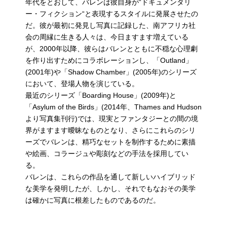
年代をとおして、バレンは彼自身が“ドキュメンタリ
ー・フィクション“と表現するスタイルに発展させたの
だ。彼が最初に発見し写真に記録した、南アフリカ社
会の周縁に生きる人々は、今日ますます増えている
が、2000年以降、彼らはバレンとともに不穏な心理劇
を作り出すためにコラボレーションし、「Outland」
(2001年)や「Shadow Chamber」(2005年)のシリーズ
において、登場人物を演じている。
最近のシリーズ「Boarding House」(2009年)と
「Asylum of the Birds」(2014年、Thames and Hudson
より写真集刊行)では、現実とファンタジーとの間の境
界がますます曖昧なものとなり、さらにこれらのシリ
ーズでバレンは、精巧なセットを制作するために素描
や絵画、コラージュや彫刻などの手法を採用してい
る。
バレンは、これらの作品を通して新しいハイブリッド
な美学を発明したが、しかし、それでもなおその美学
は確かに写真に根差したものであるのだ。