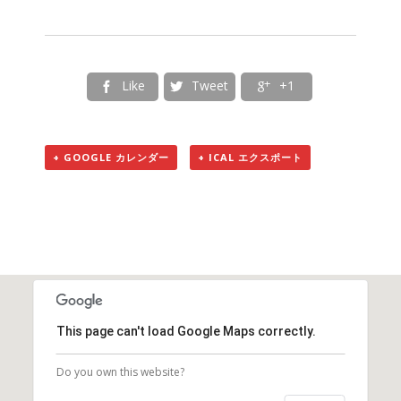
Like
Tweet
+1



+ GOOGLE カレンダー
+ ICAL エクスポート
This page can't load Google Maps correctly.
Do you own this website?