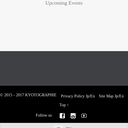
Upcoming Events
© 2015 - 2017 KYOTOGRAPHIE
Privacy Policy
Jp
/
En
Site Map
Jp
/
En
Top
↑



Follow us: