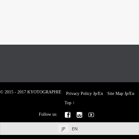
© 2015 - 2017 KYOTOGRAPHIE
Privacy Policy
Jp
/
En
Site Map
Jp
/
En
Top
↑



Follow us:
JP
EN