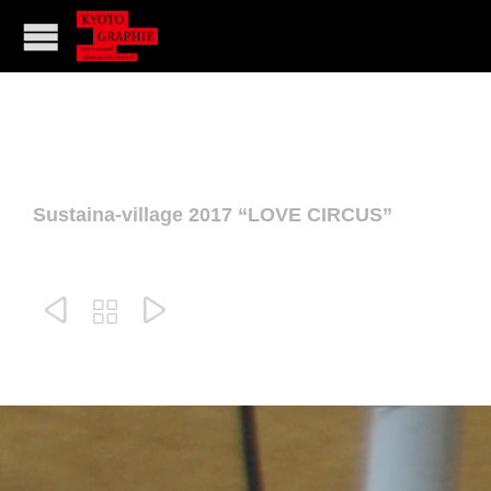
Sustaina-village 2017 “LOVE CIRCUS”


