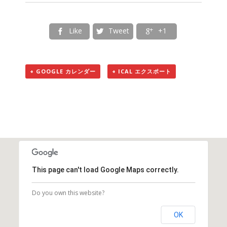
Like
Tweet
+1



+ GOOGLE カレンダー
+ ICAL エクスポート
This page can't load Google Maps correctly.
Do you own this website?
OK