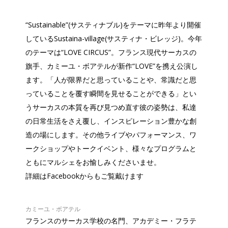
“Sustainable”(サスティナブル)をテーマに昨年より開催
しているSustaina-village(サスティナ・ビレッジ)。今年
のテーマは“LOVE CIRCUS”。フランス現代サーカスの
旗手、カミーユ・ボアテルが新作“LOVE”を携え公演し
ます。「人が限界だと思っていることや、常識だと思
っていることを覆す瞬間を見せることができる」とい
うサーカスの本質を再び見つめ直す彼の姿勢は、私達
の日常生活をさえ覆し、インスピレーション豊かな創
造の場にします。その他ライブやパフォーマンス、ワ
ークショップやトークイベント、様々なプログラムと
ともにマルシェをお愉しみくださいませ。
Facebook
詳細は
からもご覧戴けます
カミーユ・ボアテル
フランスのサーカス学校の名門、アカデミー・フラテ