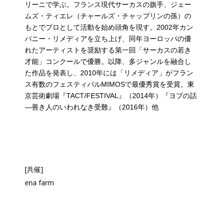
リーニで学ぶ。フランス現代サーカスの旗手、ジェー
ムズ・ティエレ（チャールズ・チャップリンの孫）の
もとでプロとして活動を始め頭角を現す。2002年カン
パニー・リメディアを立ち上げ、同年ヨーロッパの優
れたアーティストを奨励する第一回「サーカスの若き
才能」コンクールで優勝。以降、多ジャンルを融合し
た作品を発表し、2010年には「リメディア」がフラン
ス有数のフェスティバルMIMOSで最優秀賞を受賞。東
京芸術劇場『TACT/FESTIVAL』（2014年）『ヨブの話
―善き人のいわれなき受難』（2016年）他
[共催]
ena farm