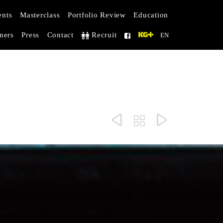
Skip
ents
Masterclass
Portfolio Review
Education
to
ners
Press
Contact
Recruit
EN


content


