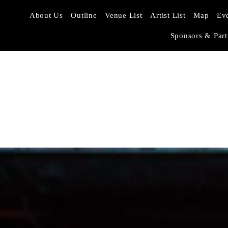
About Us
Outline
Venue List
Artist List
Map
Ev
Sponsors & Part