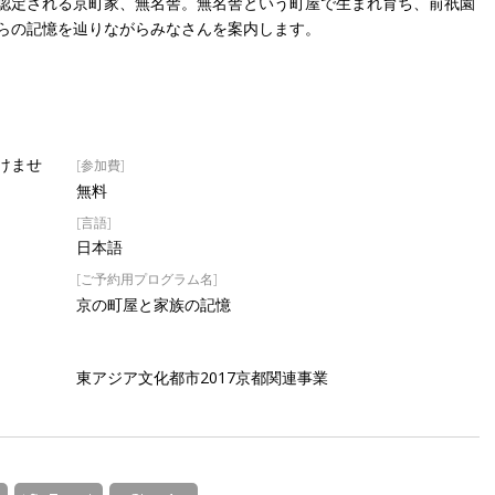
認定される京町家、無名舎。無名舎という町屋で生まれ育ち、前祇園
らの記憶を辿りながらみなさんを案内します。
[参加費]
けませ
無料
[言語]
日本語
[ご予約用プログラム名]
京の町屋と家族の記憶
東アジア文化都市2017京都関連事業