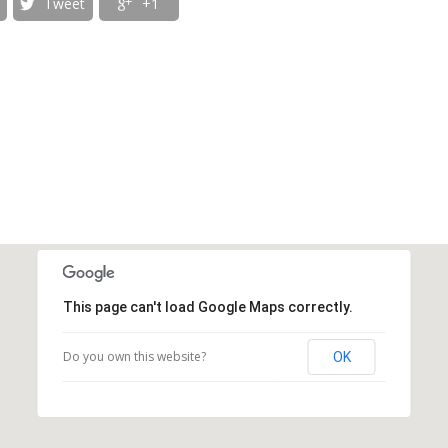
Tweet
+1


This page can't load Google Maps correctly.
Do you own this website?
OK