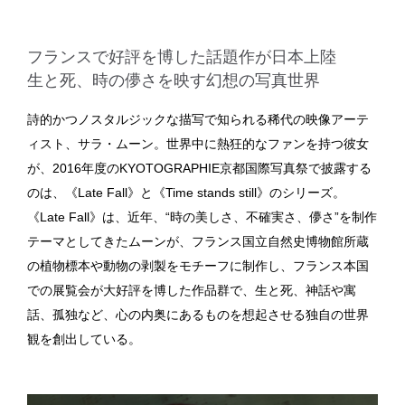
フランスで好評を博した話題作が日本上陸
生と死、時の儚さを映す幻想の写真世界
詩的かつノスタルジックな描写で知られる稀代の映像アーテ
ィスト、サラ・ムーン。世界中に熱狂的なファンを持つ彼女
が、2016年度のKYOTOGRAPHIE京都国際写真祭で披露する
のは、《Late Fall》と《Time stands still》のシリーズ。
《Late Fall》は、近年、“時の美しさ、不確実さ、儚さ”を制作
テーマとしてきたムーンが、フランス国立自然史博物館所蔵
の植物標本や動物の剥製をモチーフに制作し、フランス本国
での展覧会が大好評を博した作品群で、生と死、神話や寓
話、孤独など、心の内奥にあるものを想起させる独自の世界
観を創出している。