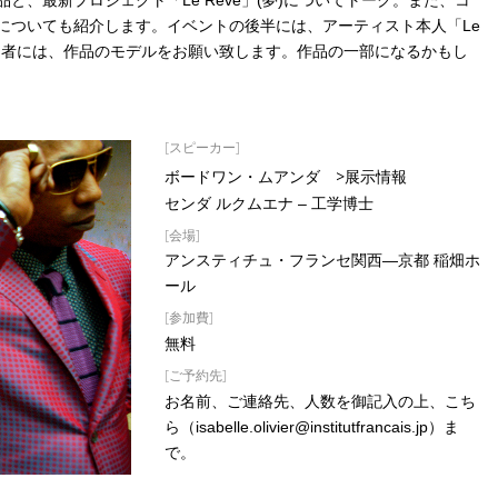
、最新プロジェクト「Le Rêve」(夢)についてトーク。また、コ
についても紹介します。イベントの後半には、アーティスト本人「Le
加者には、作品のモデルをお願い致します。作品の一部になるかもし
[スピーカー]
>展示情報
ボードワン・ムアンダ
センダ ルクムエナ – 工学博士
[会場]
アンスティチュ・フランセ関西―京都 稲畑ホ
ール
[参加費]
無料
[ご予約先]
お名前、ご連絡先、人数を御記入の上、こち
ら（isabelle.olivier@institutfrancais.jp）ま
で。