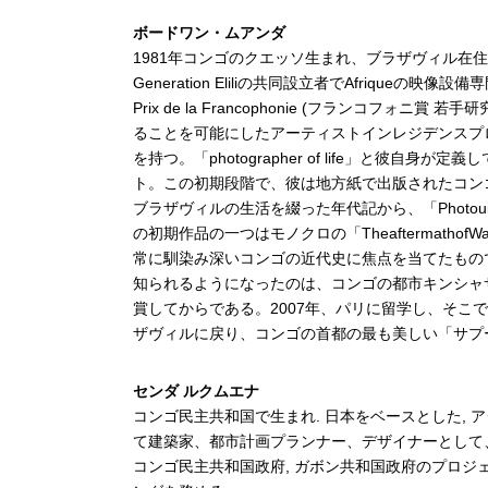
ボードワン・ムアンダ
1981年コンゴのクエッソ生まれ、ブラザヴィル在住。コ
Generation Eliliの共同設立者でAfrique
Prix de la Francophonie (フランコフォ
ることを可能にしたアーティストインレジデンスプ
を持つ。「photographer of life」と彼自身
ト。この初期段階で、彼は地方紙で出版されたコン
ブラザヴィルの生活を綴った年代記から、「Photo
の初期作品の一つはモノクロの「Theaftermatho
常に馴染み深いコンゴの近代史に焦点を当てたもの
知られるようになったのは、コンゴの都市キンシャ
賞してからである。2007年、パリに留学し、そこ
ザヴィルに戻り、コンゴの首都の最も美しい「サプ
センダ ルクムエナ
コンゴ民主共和国で生まれ. 日本をベースとした,
て建築家、都市計画プランナー、デザイナーとして
コンゴ民主共和国政府, ガボン共和国政府のプロジ