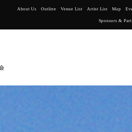
About Us
Outline
Venue List
Artist List
Map
Ev
Sponsors & Part
会