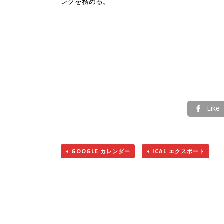
ングを務める。
Like

+ GOOGLE カレンダー
+ ICAL エクスポート