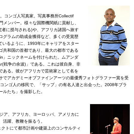
ンゴ人写真家。写真事務所Collectif
の映像設備専門メンバー。様々な国際機関紙に貢献し、
ニ賞 若手研究者に授与される)や、アフリカ諸国へ旅す
ログラムの助成金獲得など、多くの受賞歴
が定義しているように、1993年にキャリアをスター
ゴ共和国の首都であり、最大の都市である
uin」ニックネームを付けられた。ムアンダ
fWar(戦争の余波)」である。これは彼自身、非
である。彼がアフリカで芸術家として名を
サでアカデミーオブファインアーツの最優秀フォトグラファー賞を受
でコンゴ人の移民で、「サップ」の有名人達と出会った。2008年ブラ
ールたち」を撮影した。
 アジア、アフリカ、ヨーロッパ、アメリカに
、活躍、教鞭を振るう。
ェクトにて都市計画や建築上のコンサルティ