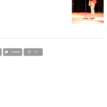
Tweet
+1

